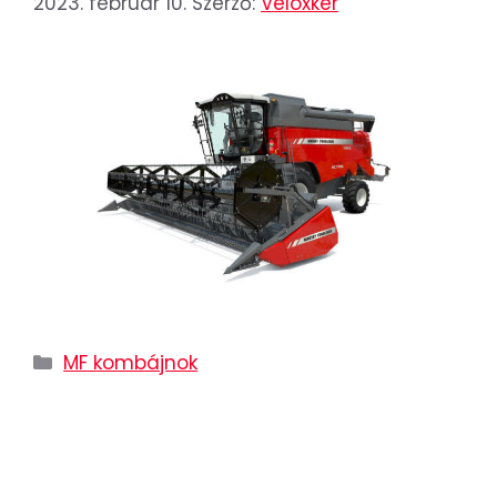
2023. február 10.
Szerző:
Veloxker
MF kombájnok