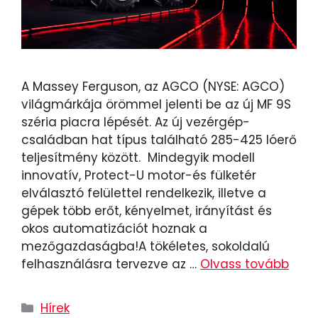
A Massey Ferguson, az AGCO (NYSE: AGCO)
világmárkája örömmel jelenti be az új MF 9S
széria piacra lépését. Az új vezérgép-
családban hat típus található 285-425 lóerő
teljesítmény között. Mindegyik modell
innovatív, Protect-U motor-és fülketér
elválasztó felülettel rendelkezik, illetve a
gépek több erőt, kényelmet, irányítást és
okos automatizációt hoznak a
mezőgazdaságba!A tökéletes, sokoldalú
felhasználásra tervezve az …
Olvass tovább
Hírek