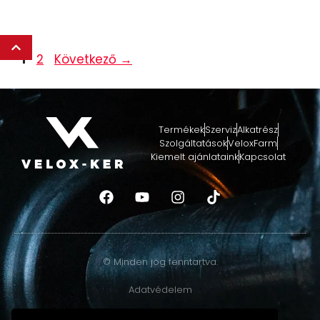
1
2
Következő
→
Termékek
Szerviz
Alkatrész
Szolgáltatások
VeloxFarm
Kiemelt ajánlataink
Kapcsolat
© Minden jog fenntartva.
Adatvédelem
GINOP-4.1.4-19-2020-00880