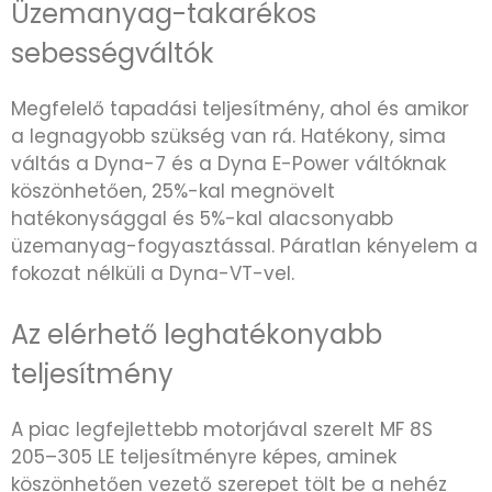
Üzemanyag-takarékos
sebességváltók
Megfelelő tapadási teljesítmény, ahol és amikor
a legnagyobb szükség van rá. Hatékony, sima
váltás a Dyna-7 és a Dyna E-Power váltóknak
köszönhetően, 25%-kal megnövelt
hatékonysággal és 5%-kal alacsonyabb
üzemanyag-fogyasztással. Páratlan kényelem a
fokozat nélküli a Dyna-VT-vel.
Az elérhető leghatékonyabb
teljesítmény
A piac legfejlettebb motorjával szerelt MF 8S
205–305 LE teljesítményre képes, aminek
köszönhetően vezető szerepet tölt be a nehéz