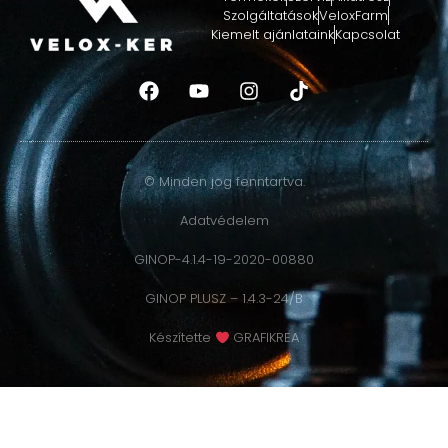
Szolgáltatások
VeloxFarm
Kiemelt ajánlataink
Kapcsolat
© Minden jog fenntartva.
Adatvédelem
GINOP-4.1.4-19-2020-00880
GINOP PLUSZ – 1.4.3-24/B
Készítette
GRAFIKREA