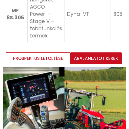
AGCO
MF
Power ​ –
Dyna-VT
305
8S.305
Stage V –
többfunkciós
termék
PROSPEKTUS LETÖLTÉSE
ÁRAJÁNLATOT KÉREK