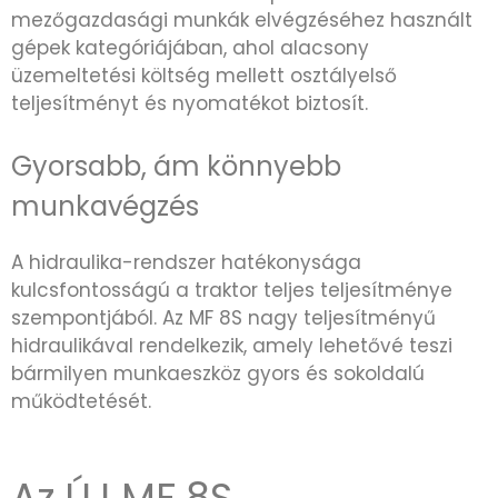
mezőgazdasági munkák elvégzéséhez használt
gépek kategóriájában, ahol alacsony
üzemeltetési költség mellett osztályelső
teljesítményt és nyomatékot biztosít.
Gyorsabb, ám könnyebb
munkavégzés
A hidraulika-rendszer hatékonysága
kulcsfontosságú a traktor teljes teljesítménye
szempontjából. Az MF 8S nagy teljesítményű
hidraulikával rendelkezik, amely lehetővé teszi
bármilyen munkaeszköz gyors és sokoldalú
működtetését.
Az ÚJ MF 8S