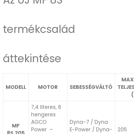
termékcsalád
áttekintése
MAX
MODELL
MOTOR
SEBESSÉGVÁLTÓ
TELJE
(
7,4 literes, 6
hengeres
AGCO
Dyna-7 / Dyna
MF
Power ​ –
E-Power / Dyna-
205
8S.205