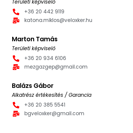
Területi képviselő
+36 20 442 9119
katona.miklos@veloxker.hu
Marton Tamás
Területi képviselő
+36 20 934 6106
mezgazgep@gmail.com
Balázs Gábor
Alkatrész értékesítés / Garancia
+36 20 385 5541
bgveloxker@gmail.com