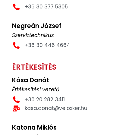
+36 30 377 5305
Negreán József
Szerviztechnikus
+36 30 446 4664
ÉRTÉKESÍTÉS
Kása Donát
Értékesítési vezető
+36 20 282 3411
kasa.donat@veloxker.hu
Katona Miklós