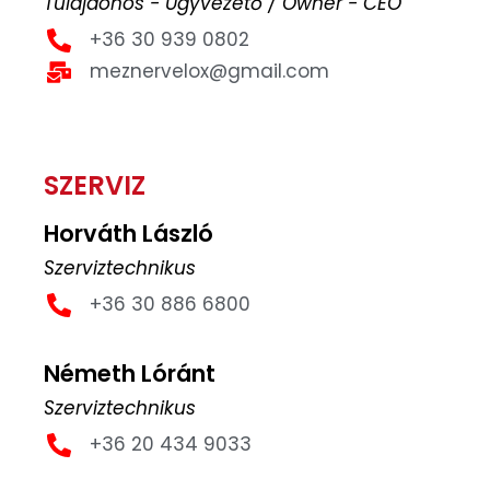
Tulajdonos - Ügyvezető / Owner - CEO
+36 30 939 0802
meznervelox@gmail.com
SZERVIZ
Horváth László
Szerviztechnikus
+36 30 886 6800
Németh Lóránt
Szerviztechnikus
+36 20 434 9033