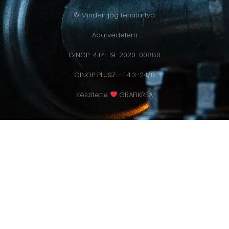
© Minden jog fenntartva.
Adatvédelem
GINOP-4.1.4-19-2020-00880
GINOP PLUSZ – 1.4.3-24/B
Készítette
GRAFIKREA