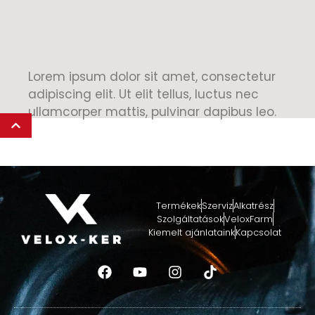
Lorem ipsum dolor sit amet, consectetur
adipiscing elit. Ut elit tellus, luctus nec
ullamcorper mattis, pulvinar dapibus leo.
Termékek
Szerviz
Alkatrész
Szolgáltatások
VeloxFarm
Kiemelt ajánlataink
Kapcsolat