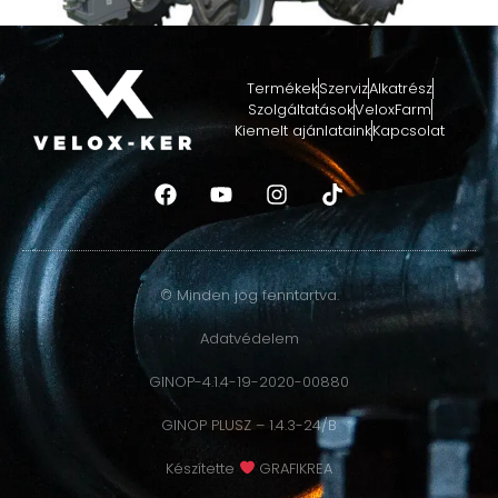
MF 4700 M
Termékek
Szerviz
Alkatrész
RÉSZLETEK »
Szolgáltatások
VeloxFarm
Kiemelt ajánlataink
Kapcsolat
© Minden jog fenntartva.
Adatvédelem
GINOP-4.1.4-19-2020-00880
MF 3 SPECIAL
GINOP PLUSZ – 1.4.3-24/B
RÉSZLETEK »
Készítette
GRAFIKREA