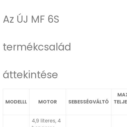
Az ÚJ MF 6S
termékcsalád
áttekintése
MAX
MODELLL
MOTOR
SEBESSÉGVÁLTÓ
TELJ
4,9 literes, 4