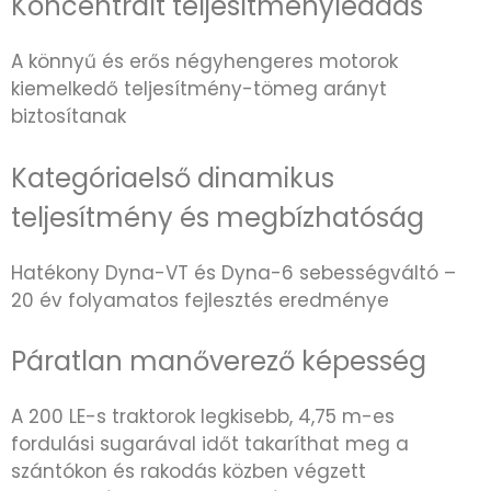
Koncentrált teljesítményleadás
A könnyű és erős négyhengeres motorok
kiemelkedő teljesítmény-tömeg arányt
biztosítanak
Kategóriaelső dinamikus
teljesítmény és megbízhatóság
Hatékony Dyna-VT és Dyna-6 sebességváltó –
20 év folyamatos fejlesztés eredménye
Páratlan manőverező képesség
A 200 LE-s traktorok legkisebb, 4,75 m-es
fordulási sugarával időt takaríthat meg a
szántókon és rakodás közben végzett