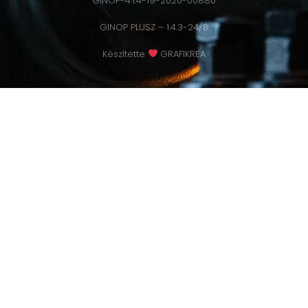
GINOP-4.1.4-19-2020-00880
GINOP PLUSZ – 1.4.3-24/B
Készítette
GRAFIKREA