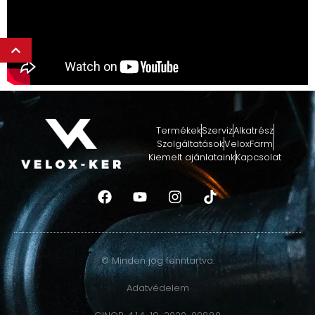
Termékek
Szerviz
Alkatrész
Szolgáltatások
VeloxFarm
Kiemelt ajánlataink
Kapcsolat
© Minden jog fenntartva.
Adatvédelem