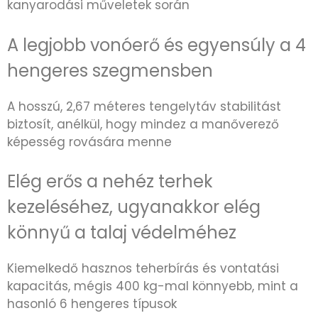
kanyarodási műveletek során
A legjobb vonóerő és egyensúly a 4
hengeres szegmensben
A hosszú, 2,67 méteres tengelytáv stabilitást
biztosít, anélkül, hogy mindez a manőverező
képesség rovására menne
Elég erős a nehéz terhek
kezeléséhez, ugyanakkor elég
könnyű a talaj védelméhez
Kiemelkedő hasznos teherbírás és vontatási
kapacitás, mégis 400 kg-mal könnyebb, mint a
hasonló 6 hengeres típusok