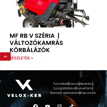
MF RB V SZÉRIA |
VÁLTOZÓKAMRÁS
KÖRBÁLÁZÓK
RÉSZLETEK »
Termékek
Szerviz
Alkatrész
Szolgáltatások
VeloxFarm
Kiemelt ajánlataink
Kapcsolat