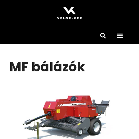
MF bálázók