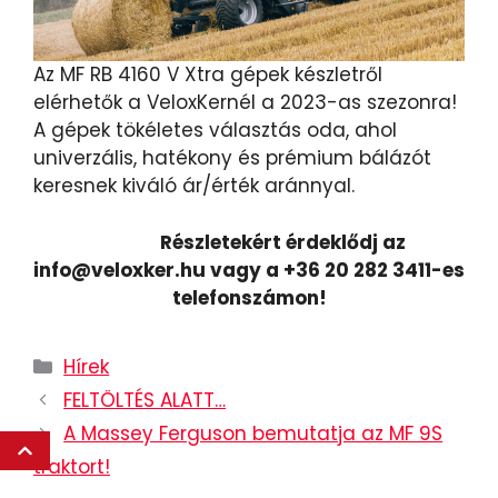
Az MF RB 4160 V Xtra gépek készletről
elérhetők a VeloxKernél a 2023-as szezonra!
A gépek tökéletes választás oda, ahol
univerzális, hatékony és prémium bálázót
keresnek kiváló ár/érték aránnyal.
Részletekért érdeklődj az
info@veloxker.hu vagy a +36 20 282 3411-es
telefonszámon!
Hírek
FELTÖLTÉS ALATT…
A Massey Ferguson bemutatja az MF 9S
traktort!