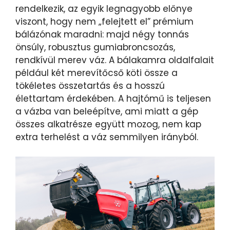
rendelkezik, az egyik legnagyobb előnye
viszont, hogy nem „felejtett el” prémium
bálázónak maradni: majd négy tonnás
önsúly, robusztus gumiabroncsozás,
rendkívül merev váz. A bálakamra oldalfalait
például két merevítőcső köti össze a
tökéletes összetartás és a hosszú
élettartam érdekében. A hajtómű is teljesen
a vázba van beleépítve, ami miatt a gép
összes alkatrésze együtt mozog, nem kap
extra terhelést a váz semmilyen irányból.