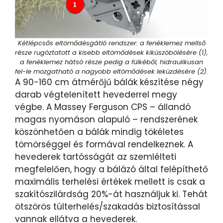
Kétlépcsős eltömődésgátló rendszer: a fenéklemez mellső
része rugóztatott a kisebb eltömődések kiküszöbölésére (1),
a fenéklemez hátsó része pedig a fülkéből, hidraulikusan
fel-le mozgatható a nagyobb eltömődések leküzdésére (2).
A 90-160 cm átmérőjű bálák készítése négy
darab végtelenített hevederrel megy
végbe. A Massey Ferguson CPS – állandó
magas nyomáson alapuló – rendszerének
köszönhetően a bálák mindig tökéletes
tömörséggel és formával rendelkeznek. A
hevederek tartósságát az szemlélteti
megfelelően, hogy a bálázó által felépíthető
maximális terhelési értékek mellett is csak a
szakítószilárdság 20%-át használjuk ki. Tehát
ötszörös túlterhelés/szakadás biztosítással
vannak ellátva a hevederek.