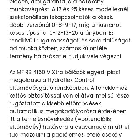
piacon, ami garantálja a hatékony
munkavégzést. A 17 és 25 késes modelleknél
szekcionálisan lekapcsolhatók a kések.
Előbbi verziónál 0-8-9-17, míg a huszonöt
késes típusnál 0-12-13-25 arányban. Ez
rendkívüli rugalmasságot, és sokoldalúságot
ad munka közben, számos különféle
termény bálázását el tudjuk vele végezni.
Az MF RB 4160 V Xtra bálázók egyedi piaci
megoldása a Hydroflex Control
eltömődésgátló rendszerben. A fenéklemez
kettős biztosítással van ellátva: mellső része
rugóztatott a kisebb eltömődések
automatikus megakadályozása érdekében.
Itt a terhelésnövekedés (=potenciális
eltömődés) hatására a csavarrugó miatt el
tud mozdulni a padlólemez lefelé csekély