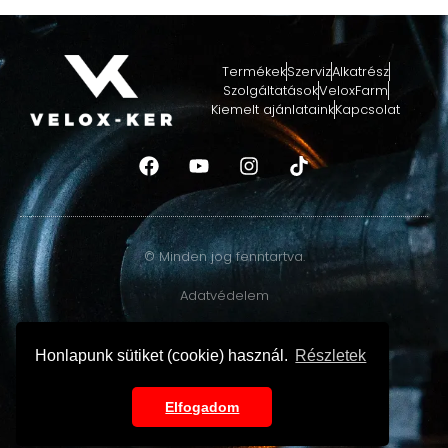
Termékek
Szerviz
Alkatrész
Szolgáltatások
VeloxFarm
Kiemelt ajánlataink
Kapcsolat
© Minden jog fenntartva.
Adatvédelem
GINOP-4.1.4-19-2020-00880
Honlapunk sütiket (cookie) használ.
Részletek
GINOP PLUSZ – 1.4.3-24/B
Elfogadom
Készítette
GRAFIKREA