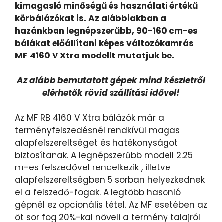
kimagasló minőségű és használati értékű
körbálázókat is. Az alábbiakban a
hazánkban legnépszerűbb, 90-160 cm-es
bálákat előállítani képes változókamrás
MF 4160 V Xtra modellt mutatjuk be.
Az alább bemutatott gépek mind készletről
elérhetők rövid szállítási idővel!
Az MF RB 4160 V Xtra bálázók már a
terményfelszedésnél rendkívül magas
alapfelszereltséget és hatékonyságot
biztosítanak. A legnépszerűbb modell 2.25
m-es felszedővel rendelkezik , illetve
alapfelszereltségben 5 sorban helyezkednek
el a felszedő-fogak. A legtöbb hasonló
gépnél ez opcionális tétel. Az MF esetében az
öt sor fog 20%-kal növeli a termény talajról